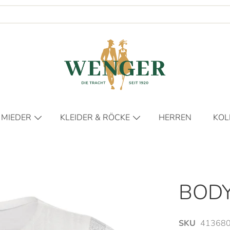
 MIEDER
KLEIDER & RÖCKE
HERREN
KOL
KLEIDER
FR
RÖCKE
HER
DIE
BODY
DIE
NO
SKU
413680