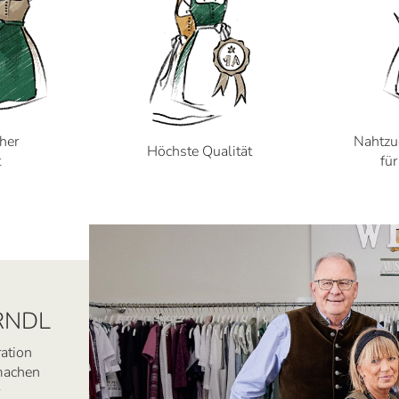
cher
Nahtzu
Höchste Qualität
t
fü
RNDL
ration
 machen