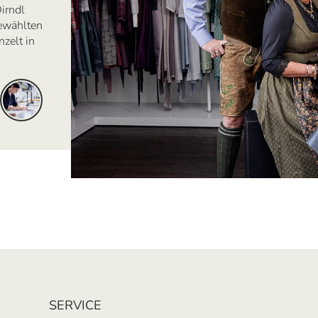
irndl
ewählten
zelt in
SERVICE