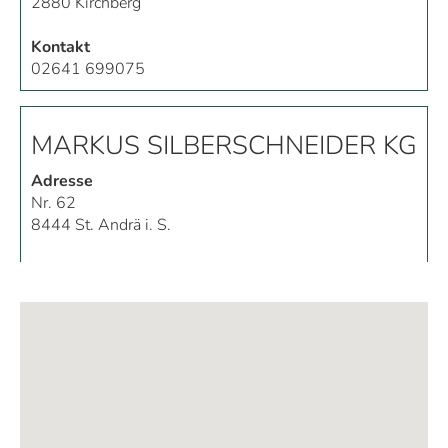
2880
Kirchberg
Kontakt
02641 699075
MARKUS SILBERSCHNEIDER KG
Adresse
Nr. 62
8444
St. Andrä i. S.
Kontakt
03457 2295
SCHWARZENHOFER JOSEF
DAS MODEHAUS