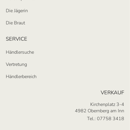
Kontakt
Die Jägerin
0049 9090 96790
Die Braut
DALLER TRACHT GMBH
SERVICE
Adresse
Händlersuche
Schleißheimer Straße 6-10
80333
München
Vertretung
Kontakt
Händlerbereich
0049 89 57 93 08 34
https://www.daller-tracht.de/tracht-muenchen/
VERKAUF
Kirchenplatz 3-4
STELLA MODE & TRACHT
4982 Obernberg am Inn
Tel.:
07758 3418
Adresse
Lederergasse 16