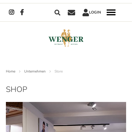
Suche
LOGIN
Navigation
umschalten
Direkt
zum
Inhalt
Home
Unternehmen
Store
SHOP