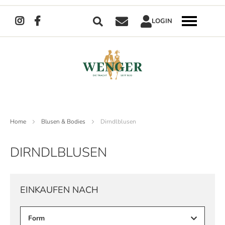
Suche
LOGIN
Navigation
umschalten
Direkt
zum
Inhalt
Home
Blusen & Bodies
Dirndlblusen
DIRNDLBLUSEN
EINKAUFEN NACH
Form