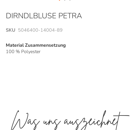
Zum
Anfang
DIRNDLBLUSE PETRA
der
Bildergalerie
SKU
5046400-14004-89
springen
Material Zusammensetzung
100 % Polyester
Was uns auszeichnet