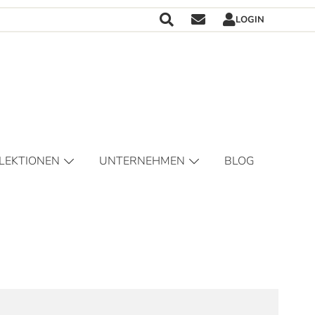
LOGIN
Navigatio
Suche
Suche
umschalte
LEKTIONEN
UNTERNEHMEN
BLOG
ÜHJAHR/SOMMER
JOBS & LEHRE
BST/WINTER
VERTRETUNG
 BRAUT
STORE
 JÄGERIN
S