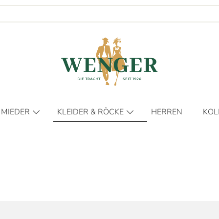
 MIEDER
KLEIDER & RÖCKE
HERREN
KOL
KLEIDER
FR
RÖCKE
HER
DIE
DIE
NO