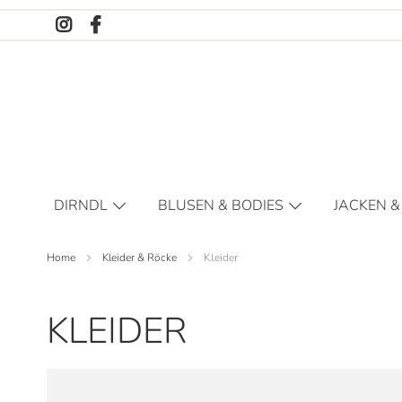
Direkt
zum
Inhalt
DIRNDL
BLUSEN & BODIES
JACKEN &
DAMEN
DIRNDLBLUSEN
JACKEN
Home
Kleider & Röcke
Kleider
KINDER
BLUSEN
MIEDER
SHIRTS
KLEIDER
BODIES
KINDER BLUSEN