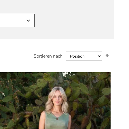
In
Sortieren nach
absteige
Reihenfo