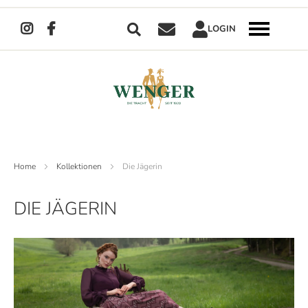
Suche
LOGIN
Navigation
umschalten
Direkt
zum
Inhalt
Home
Kollektionen
Die Jägerin
DIE JÄGERIN