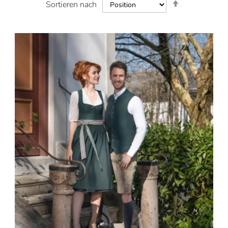
In
Sortieren nach
absteigender
Reihenfolge