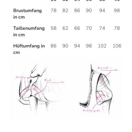
Brustumfang
78
82
86
90
94
98
1
in cm
Taillenumfang
58
62
66
70
74
78
8
in cm
Hüftumfang in
86
90
94
98
102
106
1
cm