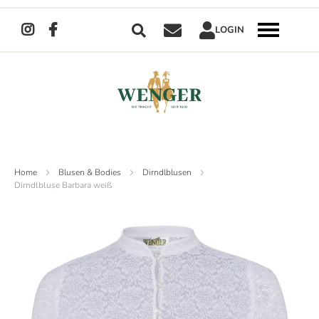
Suche
LOGIN
Navigation
umschalten
Direkt
zum
Inhalt
Home
Blusen & Bodies
Dirndlblusen
Dirndlbluse Barbara weiß
Zum
Ende
der
Bildergalerie
springen