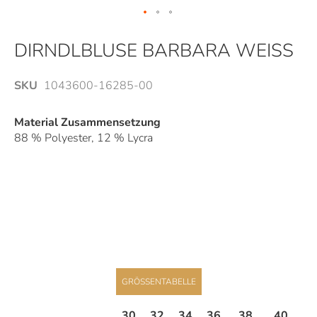
Zum
Anfang
DIRNDLBLUSE BARBARA WEISS
der
Bildergalerie
SKU
1043600-16285-00
springen
Material Zusammensetzung
88 % Polyester, 12 % Lycra
GRÖSSENTABELLE
30
32
34
36
38
40
4