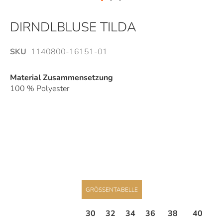
Zum
Anfang
DIRNDLBLUSE TILDA
der
Bildergalerie
SKU
1140800-16151-01
springen
Material Zusammensetzung
100 % Polyester
GRÖSSENTABELLE
30
32
34
36
38
40
4