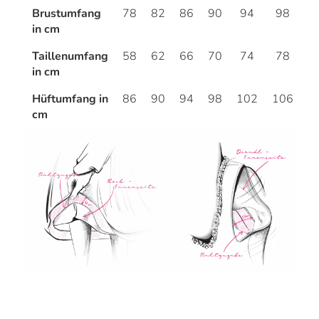
Brustumfang
78
82
86
90
94
98
1
in cm
Taillenumfang
58
62
66
70
74
78
8
in cm
Hüftumfang in
86
90
94
98
102
106
1
cm