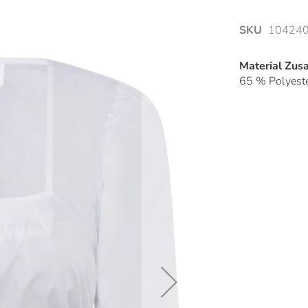
SKU
104240
Material Zu
65 % Polyest