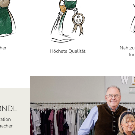
cher
Nahtzu
Höchste Qualität
t
fü
RNDL
ration
 machen