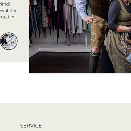
irndl
ewählten
zelt in
SERVICE