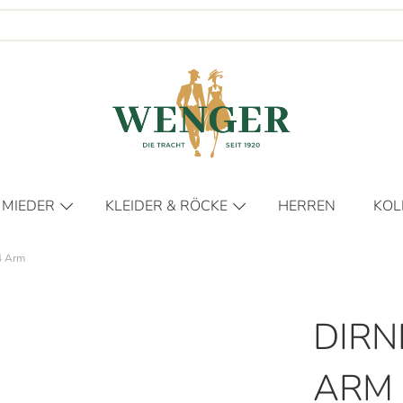
 MIEDER
KLEIDER & RÖCKE
HERREN
KOL
KLEIDER
FR
4 Arm
RÖCKE
HER
DIE
DIRN
DIE
ARM
NO