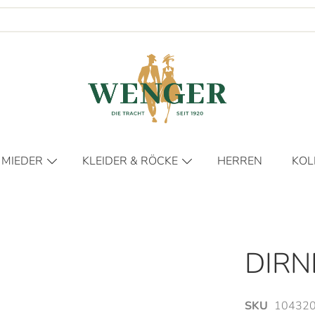
 MIEDER
KLEIDER & RÖCKE
HERREN
KOL
KLEIDER
FR
RÖCKE
HER
DIE
DIRN
DIE
NO
SKU
104320