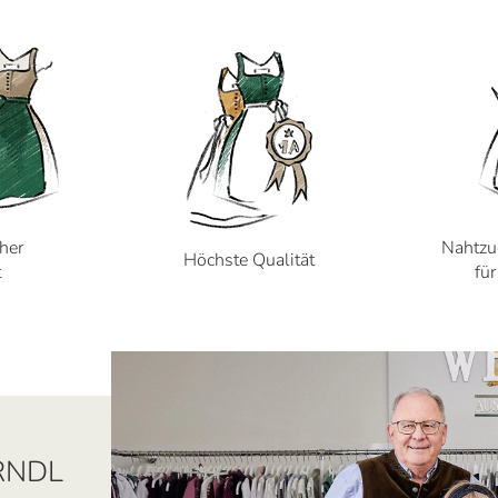
cher
Nahtzu
Höchste Qualität
t
fü
RNDL