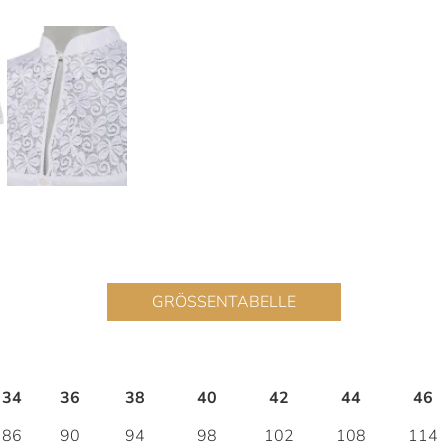
GRÖSSENTABELLE
34
36
38
40
42
44
46
86
90
94
98
102
108
114