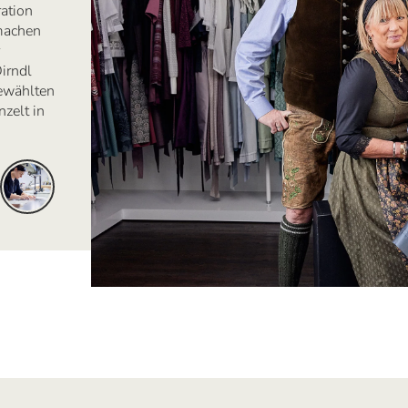
ration
 machen
irndl
ewählten
zelt in