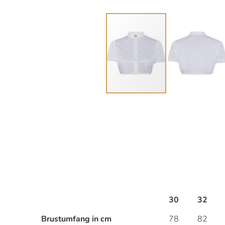
Zum
Anfang
der
Bildergalerie
springen
30
32
Brustumfang in cm
78
82