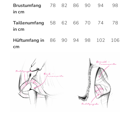
Brustumfang
78
82
86
90
94
98
1
in cm
Taillenumfang
58
62
66
70
74
78
8
in cm
Hüftumfang in
86
90
94
98
102
106
1
cm