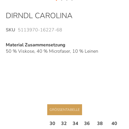
Zum
Anfang
DIRNDL CAROLINA
der
Bildergalerie
SKU
5113970-16227-68
springen
Material Zusammensetzung
50 % Viskose, 40 % Microfaser, 10 % Leinen
GRÖSSENTABELLE
30
32
34
36
38
40
4