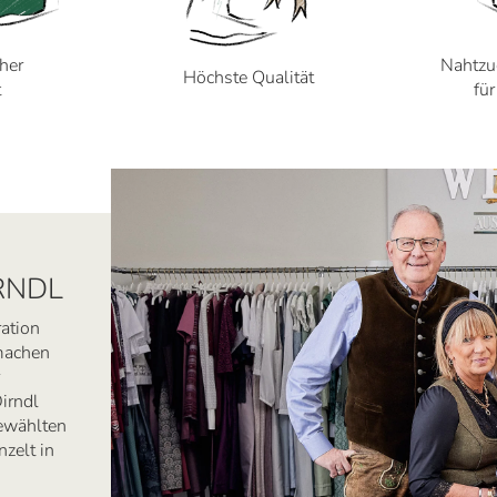
cher
Nahtzu
Höchste Qualität
t
fü
RNDL
ration
 machen
irndl
ewählten
zelt in