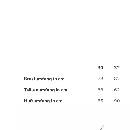
Zum
Anfang
der
Bildergalerie
springen
30
32
Brustumfang in cm
78
82
Taillenumfang in cm
58
62
Hüftumfang in cm
86
90