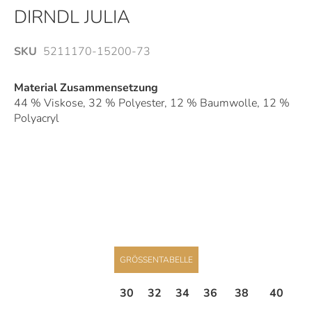
Anfang
DIRNDL JULIA
der
Bildergalerie
SKU
5211170-15200-73
springen
Material Zusammensetzung
44 % Viskose, 32 % Polyester, 12 % Baumwolle, 12 %
Polyacryl
GRÖSSENTABELLE
30
32
34
36
38
40
4