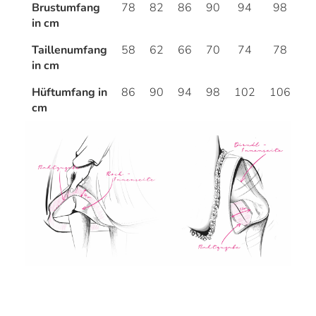
Brustumfang
78
82
86
90
94
98
1
in cm
Taillenumfang
58
62
66
70
74
78
8
in cm
Hüftumfang in
86
90
94
98
102
106
1
cm