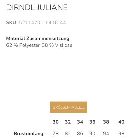
Anfang
DIRNDL JULIANE
der
Bildergalerie
SKU
5211470-16416-44
springen
Material Zusammensetzung
62 % Polyester, 38 % Viskose
GRÖSSENTABELLE
30
32
34
36
38
40
4
Brustumfang
78
82
86
90
94
98
1