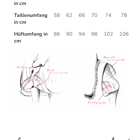
in cm
Taillenumfang
58
62
66
70
74
78
8
in cm
Hüftumfang in
86
90
94
98
102
106
1
cm