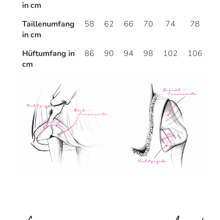
in cm
Taillenumfang
58
62
66
70
74
78
8
in cm
Hüftumfang in
86
90
94
98
102
106
1
cm