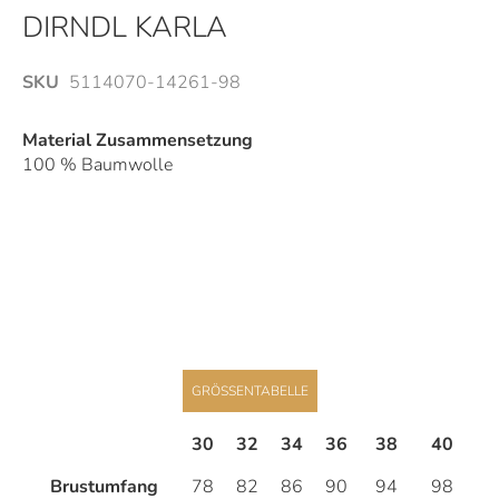
Anfang
DIRNDL KARLA
der
Bildergalerie
SKU
5114070-14261-98
springen
Material Zusammensetzung
100 % Baumwolle
GRÖSSENTABELLE
30
32
34
36
38
40
4
Brustumfang
78
82
86
90
94
98
1