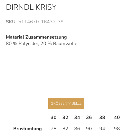
Anfang
DIRNDL KRISY
der
Bildergalerie
SKU
5114670-16432-39
springen
Material Zusammensetzung
80 % Polyester, 20 % Baumwolle
GRÖSSENTABELLE
30
32
34
36
38
40
4
Brustumfang
78
82
86
90
94
98
1