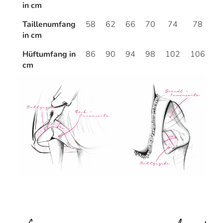
in cm
Taillenumfang
58
62
66
70
74
78
8
in cm
Hüftumfang in
86
90
94
98
102
106
1
cm