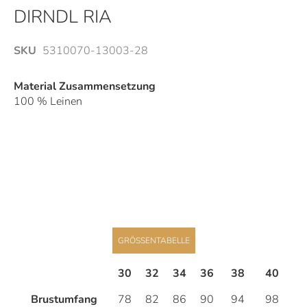
Anfang
DIRNDL RIA
der
Bildergalerie
SKU
5310070-13003-28
springen
Material Zusammensetzung
100 % Leinen
GRÖSSENTABELLE
30
32
34
36
38
40
4
Brustumfang
78
82
86
90
94
98
1