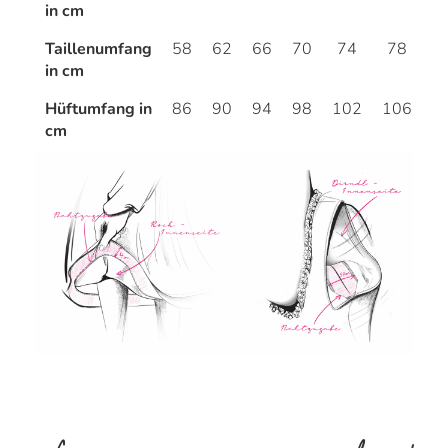
in cm
Taillenumfang
58
62
66
70
74
78
8
in cm
Hüftumfang in
86
90
94
98
102
106
1
cm