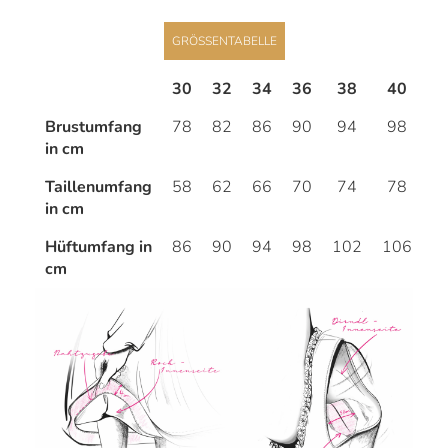
GRÖSSENTABELLE
30
32
34
36
38
40
4
Brustumfang
78
82
86
90
94
98
1
in cm
Taillenumfang
58
62
66
70
74
78
8
in cm
Hüftumfang in
86
90
94
98
102
106
1
cm