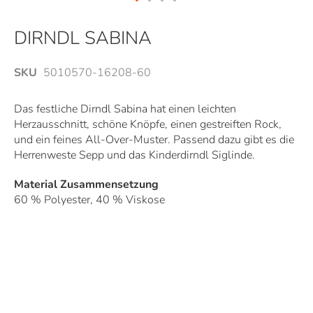
Zum
Anfang
DIRNDL SABINA
der
Bildergalerie
SKU
5010570-16208-60
springen
Das festliche Dirndl Sabina hat einen leichten
Herzausschnitt, schöne Knöpfe, einen gestreiften Rock,
und ein feines All-Over-Muster. Passend dazu gibt es die
Herrenweste Sepp und das Kinderdirndl Siglinde.
Material Zusammensetzung
60 % Polyester, 40 % Viskose