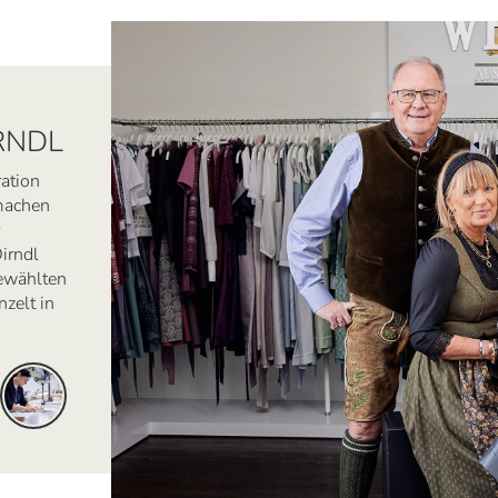
RNDL
ration
 machen
irndl
ewählten
zelt in