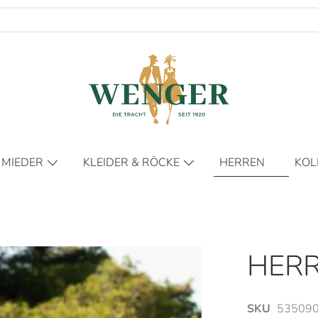
 MIEDER
KLEIDER & RÖCKE
HERREN
KOL
KLEIDER
FR
RÖCKE
HER
DIE
HER
DIE
NO
SKU
535090