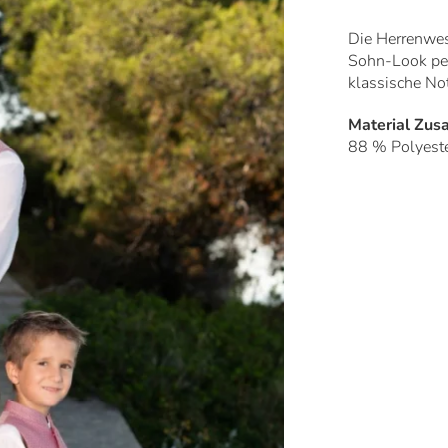
Die Herrenwes
Sohn-Look per
klassische No
Material Zu
88 % Polyest