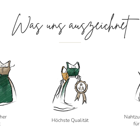
Was uns auszeichnet
cher
Nahtzu
Höchste Qualität
t
fü