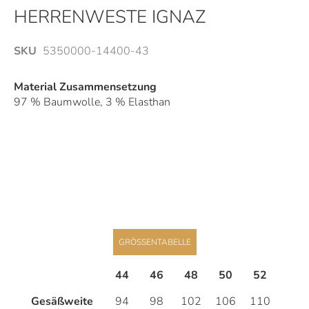
Anfang
HERRENWESTE IGNAZ
der
Bildergalerie
SKU
5350000-14400-43
springen
Material Zusammensetzung
97 % Baumwolle, 3 % Elasthan
GRÖSSENTABELLE
44
46
48
50
52
54
Gesäßweite
94
98
102
106
110
114