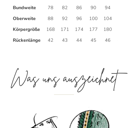
Bundweite
78
82
86
90
94
98
Oberweite
88
92
96
100
104
108
Körpergröße
168
171
174
177
180
182
Rückenlänge
42
43
44
45
46
46,5
Was uns auszeichnet