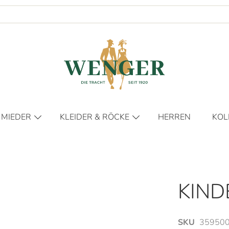
 MIEDER
KLEIDER & RÖCKE
HERREN
KOL
KLEIDER
FR
RÖCKE
HER
DIE
KIND
DIE
NO
SKU
359500