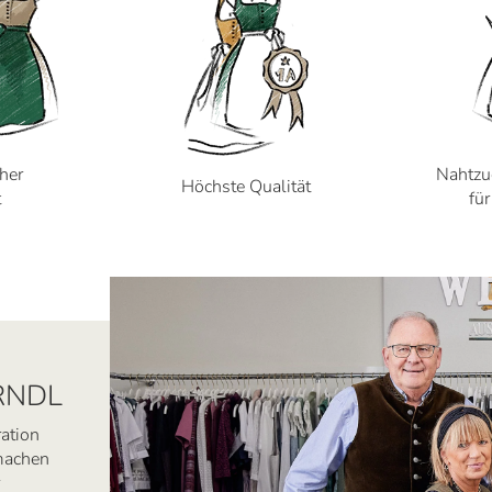
cher
Nahtzu
Höchste Qualität
t
fü
RNDL
ration
 machen