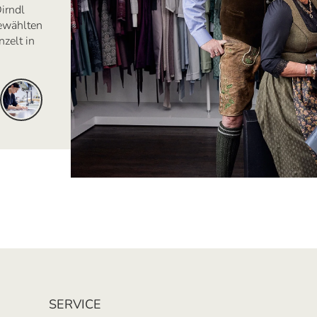
irndl
ewählten
zelt in
SERVICE